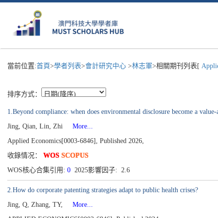
當前位置:
首頁
>
學者列表
>
會計研究中心
>
林志軍
>相關期刊列表[
Appli
排序方式：
1.Beyond compliance: when does environmental disclosure become a value-a
Jing, Qian, Lin, Zhi
More...
Applied Economics[0003-6846], Published 2026,
收錄情况：
WOS
SCOPUS
WOS核心合集引用:
0
2025影響因子: 2.6
2.How do corporate patenting strategies adapt to public health crises?
Jing, Q, Zhang, TY,
More...