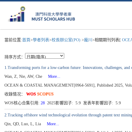
當前位置:
首頁
>
學者列表
>
校長辦公室(PO)
>
龐川
>相關期刊列表[
OCEA
排序方式：
1.Transforming ports for a low-carbon future: Innovations, challenges, and 
Wan, Z, Nie, AW, Che
More...
OCEAN & COASTAL MANAGEMENT[0964-5691], Published 2025, Volu
收錄情况：
WOS
SCOPUS
WOS核心合集引用:
28
2025影響因子: 5.9 发表年影響因子: 5.9
2.Tracking offshore wind technological evolution through patent text mini
Qin, QD, Luo, L, Lia
More...