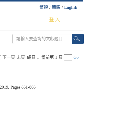
繁體
/
簡體
/
English
登 入
頁
下一頁
末頁
總頁 1
當前第 1 頁
Go
 2019, Pages 861-866