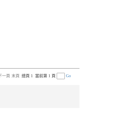
下一頁
末頁
總頁 1
當前第 1 頁
Go