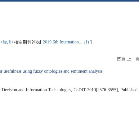
)
>
龐川
>相關期刊列表[
2019 6th Internation... (1)
]
首頁
上一
ir usefulness using fuzzy ontologies and sentiment analysis
l, Decision and Information Technologies, CoDIT 2019[2576-3555], Published