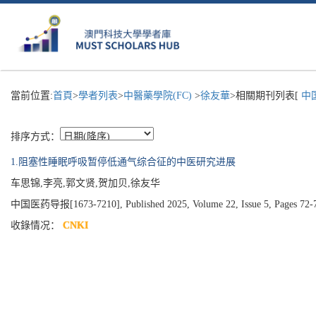
當前位置:
首頁
>
學者列表
>
中醫藥學院(FC)
>
徐友華
>相關期刊列表[
中国
排序方式：
1.阻塞性睡眠呼吸暂停低通气综合征的中医研究进展
车思锦,李亮,郭文贤,贺加贝,徐友华
中国医药导报[1673-7210], Published 2025, Volume 22, Issue 5, Pages 72-
收錄情况：
CNKI