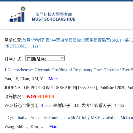
當前位置:
首頁
>
學者列表
>
中藥機制與質量全國重點實驗室(SKL)
>
姜志
PROTEOME ... (2)
]
排序方式：
1.Comprehensive Glycomic Profiling of Respiratory Tract Tissues of Tre
Yau, LF, Chan, KM, Y
More...
JOURNAL OF PROTEOME RESEARCH[1535-3893], Published 2020, Volume
收錄情况：
WOS
SCOPUS
WOS核心合集引用:
4
2025影響因子: 3.8 发表年影響因子: 4.466
2.Quantitative Proteomics Combined with Affinity MS Revealed the Molecu
Wang, Zhihua, Kim, U
More...