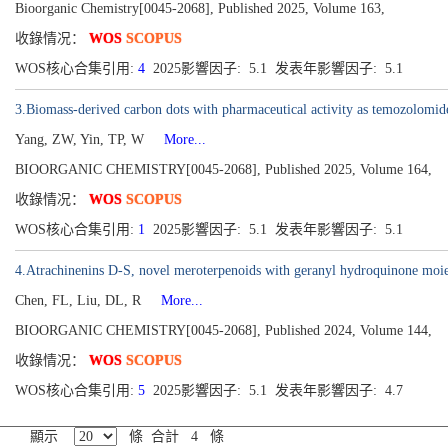
Bioorganic Chemistry[0045-2068], Published 2025, Volume 163,
收錄情况：
WOS
SCOPUS
WOS核心合集引用:
4
2025影響因子: 5.1 发表年影響因子: 5.1
3.Biomass-derived carbon dots with pharmaceutical activity as temozolomide
Yang, ZW, Yin, TP, W
More...
BIOORGANIC CHEMISTRY[0045-2068], Published 2025, Volume 164,
收錄情况：
WOS
SCOPUS
WOS核心合集引用:
1
2025影響因子: 5.1 发表年影響因子: 5.1
4.Atrachinenins D-S, novel meroterpenoids with geranyl hydroquinone moie
Chen, FL, Liu, DL, R
More...
BIOORGANIC CHEMISTRY[0045-2068], Published 2024, Volume 144,
收錄情况：
WOS
SCOPUS
WOS核心合集引用:
5
2025影響因子: 5.1 发表年影響因子: 4.7
顯示
條 合計 4 條