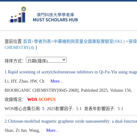
當前位置:
首頁
>
學者列表
>
中藥機制與質量全國重點實驗室(SKL)
>
張偉
CHEMISTRY(4)
]
排序方式：
1.Rapid screening of acetylcholinesterase inhibitors in Qi-Fu-Yin using ma
Li, HY, Zhao, HW, Ch
More...
BIOORGANIC CHEMISTRY[0045-2068], Published 2025, Volume 156,
收錄情况：
WOS
SCOPUS
WOS核心合集引用:
5
2025影響因子: 5.1 发表年影響因子: 5.1
2.Chitosan-modified magnetic graphene oxide nanoassembly: a dual-functional
Shao, Zi Jun, Wang,
More...