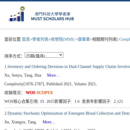
當前位置:
首頁
>
學者列表
>
商學院(MSB)
>
唐華軍
>相關期刊列表[
Compl
排序方式：
1.Inventory and Ordering Decisions in Dual-Channel Supply Chains Involv
Xu, Senyu, Tang, Hua
More...
Complexity[1076-2787], Published 2021, Volume 2021,
收錄情况：
WOS
SCOPUS
WOS核心合集引用:
15
2025影響因子: 1.6 发表年影響因子: 2.121
2.Dynamic Stochastic Optimization of Emergent Blood Collection and Distr
Jin, Xiangyu, Tang,
More...