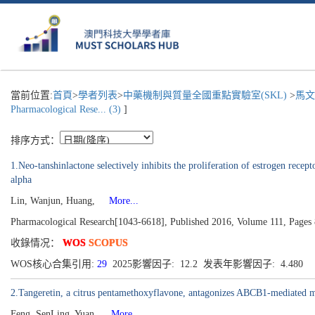
當前位置:
首頁
>
學者列表
>
中藥機制與質量全國重點實驗室(SKL)
>
馬文
Pharmacological Rese... (3)
]
排序方式：
1.Neo-tanshinlactone selectively inhibits the proliferation of estrogen recept
alpha
Lin, Wanjun, Huang,
More...
Pharmacological Research[1043-6618], Published 2016, Volume 111, Pages
收錄情况：
WOS
SCOPUS
WOS核心合集引用:
29
2025影響因子: 12.2 发表年影響因子: 4.480
2.Tangeretin, a citrus pentamethoxyflavone, antagonizes ABCB1-mediated mult
Feng, SenLing, Yuan,
More...