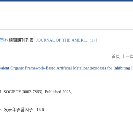
曉琳
>相關期刊列表[
JOURNAL OF THE AMERI... (1)
]
首頁
上一
valent Organic Framework-Based Artificial Metalloantioxidases for Inhibiting
CIETY[0002-7863], Published 2025,
.6 发表年影響因子: 16.6