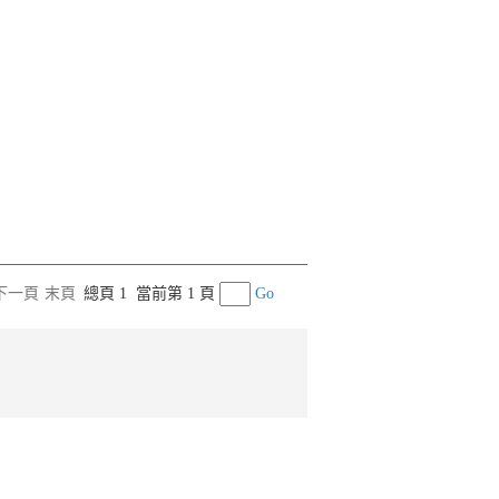
下一頁
末頁
總頁 1
當前第 1 頁
Go