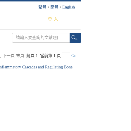
繁體
/
簡體
/
English
登 入
頁
下一頁
末頁
總頁 1
當前第 1 頁
Go
 Inflammatory Cascades and Regulating Bone