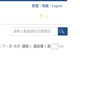
繁體
/
簡體
/
English
登 入
頁
下一頁
末頁
總頁 1
當前第 1 頁
Go