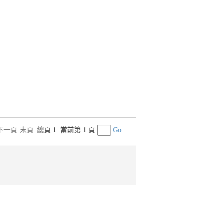
下一頁
末頁
總頁 1
當前第 1 頁
Go