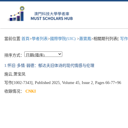
當前位置:
首頁
>
學者列表
>
國際學院(UIC)
>
蕭寶鳳
>相關期刊列表[
写作(
排序方式：
1.怀旧·多情·弱德：郁达夫旧体诗的现代情感与伦理
施云,萧宝凤
写作[1002-7343], Published 2025, Volume 45, Issue 2, Pages 66-77+96
收錄情况：
CNKI