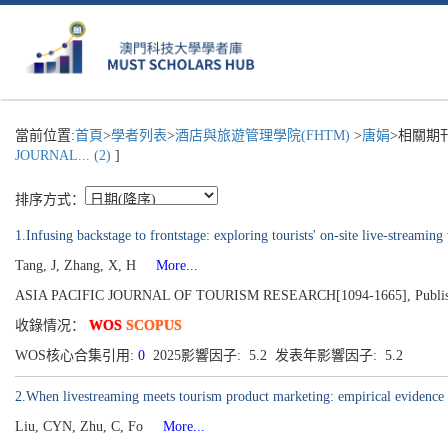
當前位置:
首頁
>
學者列表
>
酒店與旅遊管理學院(FHTM)
>
唐娟
>相關期
JOURNAL... (2)
]
排序方式：
1.Infusing backstage to frontstage: exploring tourists' on-site live-streamin
Tang, J, Zhang, X, H
More...
ASIA PACIFIC JOURNAL OF TOURISM RESEARCH[1094-1665], Publis
收錄情况：
WOS
SCOPUS
WOS核心合集引用:
0
2025影響因子: 5.2 发表年影響因子: 5.2
2.When livestreaming meets tourism product marketing: empirical evidence
Liu, CYN, Zhu, C, Fo
More...