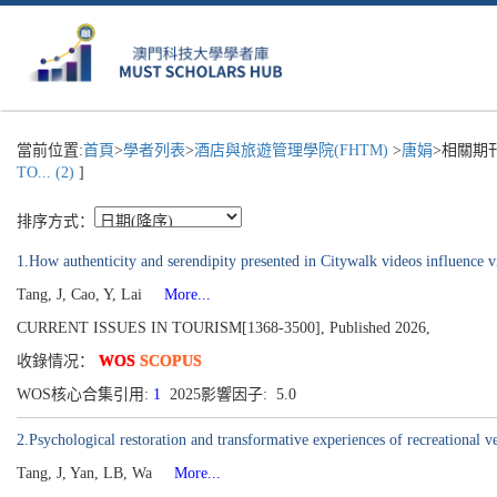
當前位置:
首頁
>
學者列表
>
酒店與旅遊管理學院(FHTM)
>
唐娟
>相關期
TO... (2)
]
排序方式：
1.How authenticity and serendipity presented in Citywalk videos influence vi
Tang, J, Cao, Y, Lai
More...
CURRENT ISSUES IN TOURISM[1368-3500], Published 2026,
收錄情况：
WOS
SCOPUS
WOS核心合集引用:
1
2025影響因子: 5.0
2.Psychological restoration and transformative experiences of recreational ve
Tang, J, Yan, LB, Wa
More...