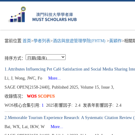
當前位置:
首頁
>
學者列表
>
酒店與旅遊管理學院(FHTM)
>
黃穎祚
>相關
排序方式：
1.Attributes Influencing Pet Café Satisfaction and Social Media Sharing Int
Li, J, Wong, JWC, Fo
More...
SAGE OPEN[2158-2440], Published 2025, Volume 15, Issue 3,
收錄情况：
WOS
SCOPUS
WOS核心合集引用:
1
2025影響因子: 2.4 发表年影響因子: 2.4
2.Memorable Tourism Experience Research: A Systematic Citation Review 
Bai, WX, Lai, IKW, W
More...