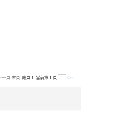
下一頁
末頁
總頁 1
當前第 1 頁
Go