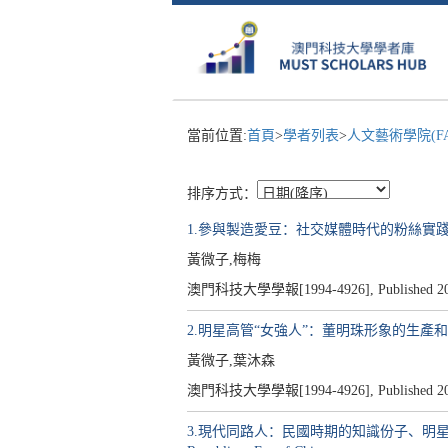
當前位置:
首頁
>
學者列表
>
人文藝術學院(F
排序方式：
1.參與製造愛豆：社交媒體時代的粉絲實踐 = Participatin
黃微子,梅梅
澳門科技大學學報[1994-4926], Published 2019, 
2.明星高管“女強人”：董明珠形象的生產和接受 = Analyzing
黃微子,葉沐森
澳門科技大學學報[1994-4926], Published 2016, 
3.現代同路人：民國時期的知識份子、明星及文化生產場 = Felloy t