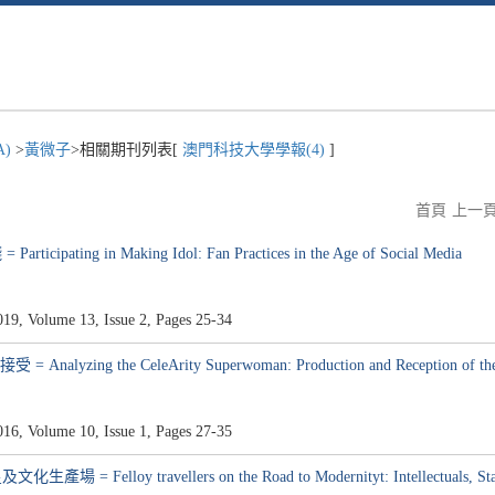
A)
>
黃微子
>相關期刊列表[
澳門科技大學學報(4)
]
首頁
上一
g in Making Idol: Fan Practices in the Age of Social Media
Volume 13, Issue 2, Pages 25-34
 the CeleArity Superwoman: Production and Reception of the I
Volume 10, Issue 1, Pages 27-35
ravellers on the Road to Modernityt: Intellectuals, Stars and th