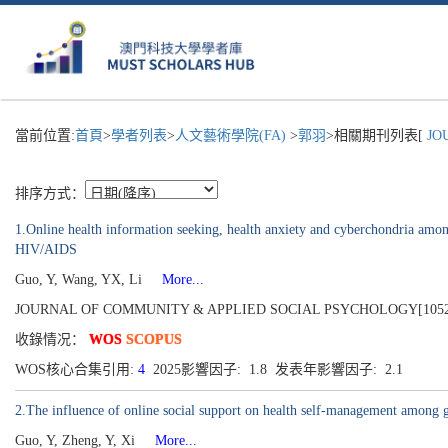
當前位置:
首頁
>
學者列表
>
人文藝術學院(FA)
>
郭羽
>相關期刊列表[
JOU
排序方式：
1.Online health information seeking, health anxiety and cyberchondria amon
HIV/AIDS
Guo, Y, Wang, YX, Li
More...
JOURNAL OF COMMUNITY & APPLIED SOCIAL PSYCHOLOGY[1052-9284],
收錄情况：
WOS
SCOPUS
WOS核心合集引用:
4
2025影響因子: 1.8 发表年影響因子: 2.1
2.The influence of online social support on health self-management among
Guo, Y, Zheng, Y, Xi
More...