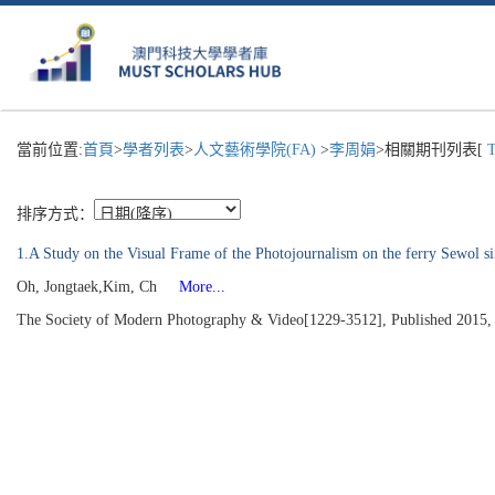
當前位置:
首頁
>
學者列表
>
人文藝術學院(FA)
>
李周娟
>相關期刊列表[
T
排序方式：
1.A Study on the Visual Frame of the Photojournalism on the ferry Sewol s
Oh, Jongtaek,Kim, Ch
More...
The Society of Modern Photography & Video[1229-3512], Published 2015, 