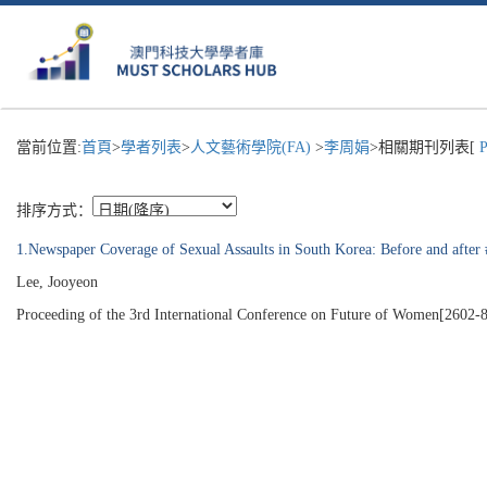
當前位置:
首頁
>
學者列表
>
人文藝術學院(FA)
>
李周娟
>相關期刊列表[
P
排序方式：
1.Newspaper Coverage of Sexual Assaults in South Korea: Before and aft
Lee, Jooyeon
Proceeding of the 3rd International Conference on Future of Women[2602-8