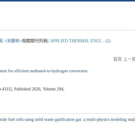
程系
>
宋慶彬
>相關期刊列表[
APPLIED THERMAL ENGI... (2)
首頁
上一
stem for efficient methanol-to-hydrogen conversion
1], Published 2026, Volume 294,
ide fuel cells using solid waste gasification gas: a multi-physics modeling stu