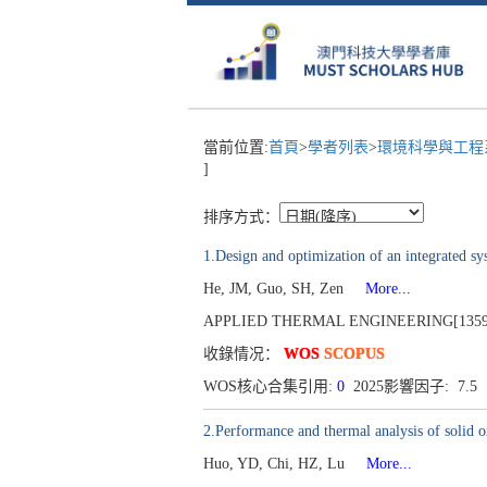
當前位置:
首頁
>
學者列表
>
環境科學與工
]
排序方式：
1.Design and optimization of an integrated sy
He, JM, Guo, SH, Zen
More...
APPLIED THERMAL ENGINEERING[1359-431
收錄情况：
WOS
SCOPUS
WOS核心合集引用:
0
2025影響因子: 7.5
2.Performance and thermal analysis of solid ox
Huo, YD, Chi, HZ, Lu
More...