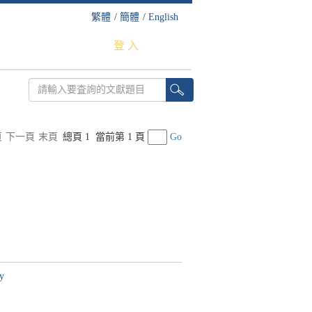
繁體
/
簡體
/
English
登 入
頁
下一頁
末頁
總頁 1
當前第 1 頁
Go
dy