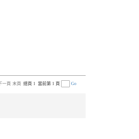
下一頁
末頁
總頁 1
當前第 1 頁
Go