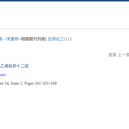
程系
>
宋慶彬
>相關期刊列表[
应用化工(1)
]
首頁
上一
酸乙烯和异十二烷
e...
 54, Issue 1, Pages 161-163+168