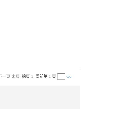
下一頁
末頁
總頁 1
當前第 1 頁
Go