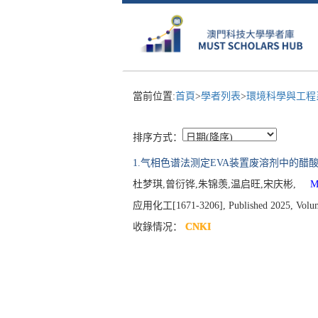
當前位置:
首頁
>
學者列表
>
環境科學與工
排序方式：
1.气相色谱法测定EVA装置废溶剂中的醋
杜梦琪,曾衍铧,朱锦羡,温启旺,宋庆彬,
Mor
应用化工[1671-3206], Published 2025, Volume
收錄情况：
CNKI