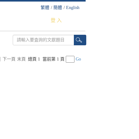
繁體
/
簡體
/
English
登 入
頁
下一頁
末頁
總頁 1
當前第 1 頁
Go