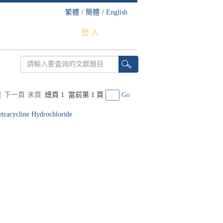
繁體
/
簡體
/
English
登 入
頁
下一頁
末頁
總頁 1
當前第 1 頁
Go
etracycline Hydrochloride