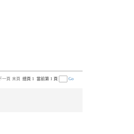
下一頁
末頁
總頁 1
當前第 1 頁
Go