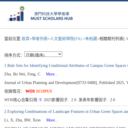
當前位置:
首頁
>
學者列表
>
人文藝術學院(FA)
>
朱柏葳
>相關期刊列表[
J
排序方式：
1.Rule Sets for Identifying Conditional Attributes of Campus Green Spaces
Zhu, Bo Wei, Feng, C
More...
Journal of Urban Planning and Development[0733-9488], Published 2025, V
收錄情况：
WOS
SCOPUS
WOS核心合集引用:
9
2025影響因子: 2.6 发表年影響因子: 2.6
2.Exploring Combinations of Landscape Features in Urban Green Spaces an
Li, X, Zhu, BW, Xion
More...