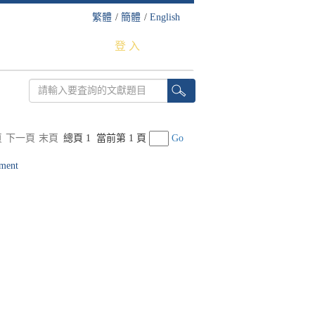
繁體
/
簡體
/
English
登 入
頁
下一頁
末頁
總頁 1
當前第 1 頁
Go
pment