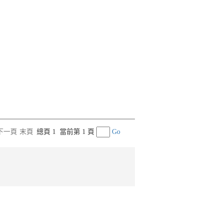
下一頁
末頁
總頁 1
當前第 1 頁
Go