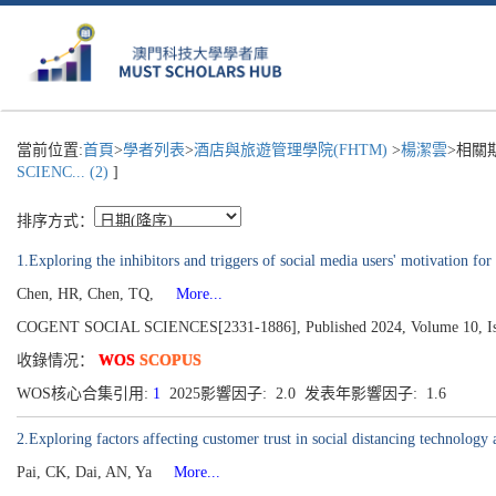
當前位置:
首頁
>
學者列表
>
酒店與旅遊管理學院(FHTM)
>
楊潔雲
>相關
SCIENC... (2)
]
排序方式：
1.Exploring the inhibitors and triggers of social media users' motivation fo
Chen, HR, Chen, TQ,
More...
COGENT SOCIAL SCIENCES[2331-1886], Published 2024, Volume 10, Is
收錄情况：
WOS
SCOPUS
WOS核心合集引用:
1
2025影響因子: 2.0 发表年影響因子: 1.6
2.Exploring factors affecting customer trust in social distancing technology
Pai, CK, Dai, AN, Ya
More...