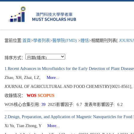
當前位置:
首頁
>
學者列表
>
醫學院(FMD)
>
鍾恬
>相關期刊列表[
JOURNAL
排序方式：
1.Recent Advances in Microfluidics for the Early Detection of Plant Disease
Zhao, XH, Zhai, LZ,
More...
JOURNAL OF AGRICULTURAL AND FOOD CHEMISTRY[0021-8561], Publish
收錄情况：
WOS
SCOPUS
WOS核心合集引用:
39
2025影響因子: 6.7 发表年影響因子: 6.2
2.Design, Preparation, and Application of Magnetic Nanoparticles for Food
Xi Yu, Tian Zhong, Y
More...