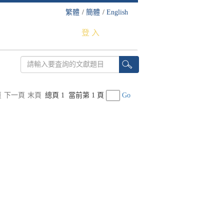
繁體
/
簡體
/
English
登 入
頁
下一頁
末頁
總頁 1
當前第 1 頁
Go