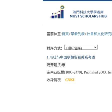
當前位置:
首頁
>
學者列表
>
社會和文化研究所(
排序方式：
1.爪哇与中国明朝贸易关系考述
汤开建,彭蕙
东南亚纵横[1003-2479], Published 2003, Issue
收錄情况：
CNKI