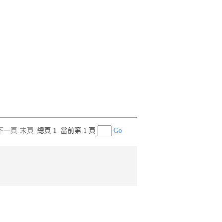
下一頁
末頁
總頁 1
當前第 1 頁
Go