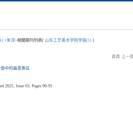
A)
>
朱淳
>相關期刊列表[
山东工艺美术学院学报(1)
]
首頁
上一
营造中的画意表征
25, Issue 03, Pages 90-95