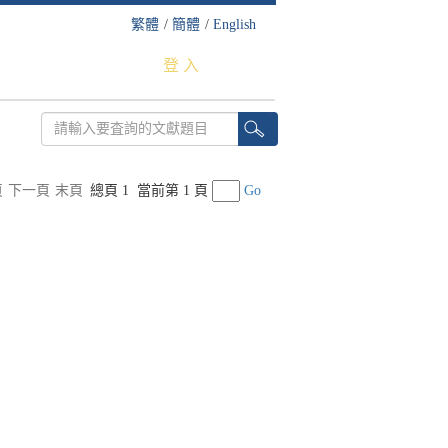
繁體
/
簡體
/
English
登 入
頁
下一頁
末頁
總頁 1
當前第 1 頁
Go