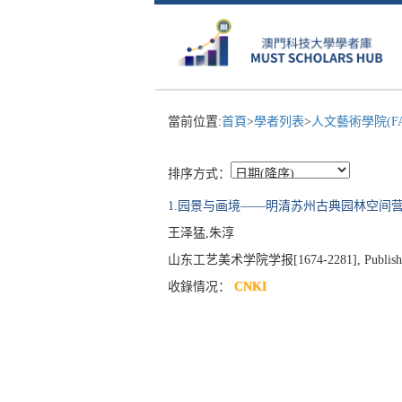
當前位置:
首頁
>
學者列表
>
人文藝術學院(F
排序方式：
1.园景与画境——明清苏州古典园林空间
王泽猛,朱淳
山东工艺美术学院学报[1674-2281], Published 20
收錄情况：
CNKI