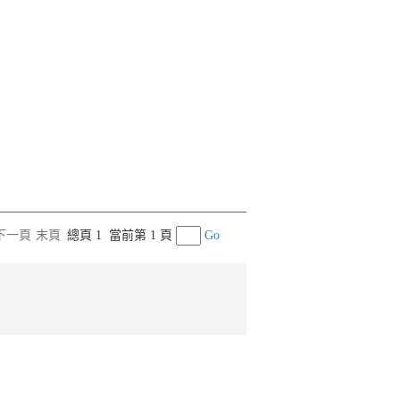
下一頁
末頁
總頁 1
當前第 1 頁
Go