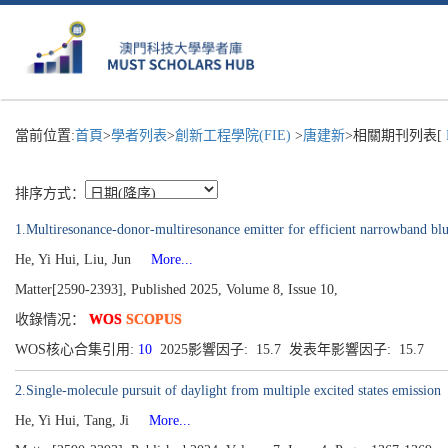
當前位置:
首頁
>
學者列表
>
創新工程學院(FIE)
>
唐建新
>相關期刊列表[
排序方式：
1.Multiresonance-donor-multiresonance emitter for efficient narrowband b
He, Yi Hui, Liu, Jun
More...
Matter[2590-2393], Published 2025, Volume 8, Issue 10,
收錄情况：
WOS
SCOPUS
WOS核心合集引用:
10
2025影響因子: 15.7 发表年影響因子: 15.7
2.Single-molecule pursuit of daylight from multiple excited states emission
He, Yi Hui, Tang, Ji
More...