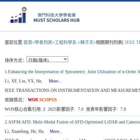
當前位置:
首頁
>
學者列表
>
工程科學系
>
韓子天
>相關期刊列表[
IEEE T
排序方式：
1.Enhancing the Interpretation of Spirometry: Joint Utilization of n-Orde
Li, XF, Lin, YX, He,
More...
IEEE TRANSACTIONS ON INSTRUMENTATION AND MEASUREMENT[0018
收錄情况：
WOS
SCOPUS
WOS核心合集引用:
2
2025影響因子: 7.0 发表年影響因子: 7.0
2.ASFM-AFD: Multi-Modal Fusion of AFD-Optimized LiDAR and Camera Da
Li, Xuanfeng, He, Ha
More...