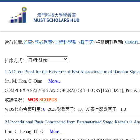
當前位置:
首頁
>
學者列表
>
工程科學系
>
韓子天
>相關期刊列表[
COMPLE
排序方式：
1.A Direct Proof for the Existence of Best Approximation of Random Signa
Jin, M, Hon, C, Qian
More...
COMPLEX ANALYSIS AND OPERATOR THEORY[1661-8254], Published 20
收錄情况：
WOS
SCOPUS
WOS核心合集引用:
0
2025影響因子: 1.0 发表年影響因子: 1.0
2.Unconditional Basis Constructed from Parameterised Szego Kernels in An
Hon, C, Leong, IT, Q
More...