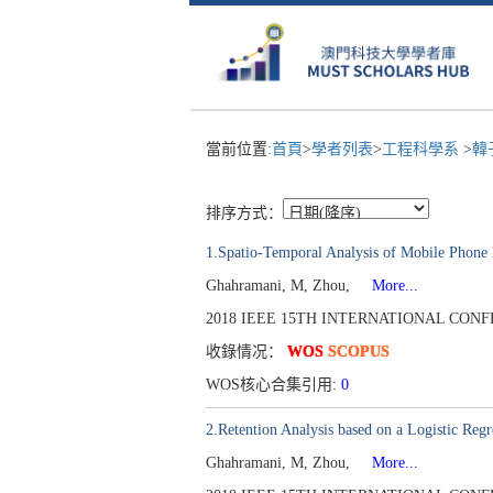
當前位置:
首頁
>
學者列表
>
工程科學系
>
韓
排序方式：
1.Spatio-Temporal Analysis of Mobile Phone D
Ghahramani, M, Zhou,
More...
2018 IEEE 15TH INTERNATIONAL CONFER
收錄情况：
WOS
SCOPUS
WOS核心合集引用:
0
2.Retention Analysis based on a Logistic Reg
Ghahramani, M, Zhou,
More...