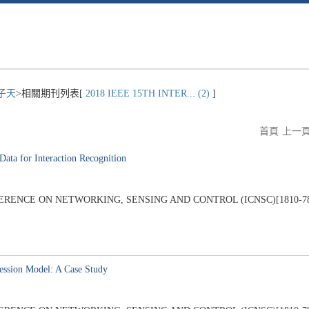
子天
>相關期刊列表[
2018 IEEE 15TH INTER... (2)
]
首頁
上一
ata for Interaction Recognition
ENCE ON NETWORKING, SENSING AND CONTROL (ICNSC)[1810-7869], 
ression Model: A Case Study