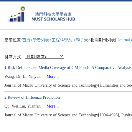
當前位置:
首頁
>
學者列表
>
工程科學系
>
韓子天
>相關期刊列表[
Journal 
排序方式：
1.Risk Definers and Media Coverage of GM Foods: A Comparative Analysis 
Wang, Di, Li, Yinyun
More...
Journal of Macau University of Science and Technology(Humanities and Soc
2.Review of Influenza Prediction
Qu, Wei,Lai, Yuanfan
More...
Journal of Macau University of Science and Technology[1994-4926], Publis