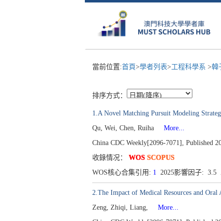
當前位置:
首頁
>
學者列表
>
工程科學系
>
韓
排序方式：
1.A Novel Matching Pursuit Modeling Strateg
Qu, Wei, Chen, Ruiha
More...
China CDC Weekly[2096-7071], Published 202
收錄情况：
WOS
SCOPUS
WOS核心合集引用:
1
2025影響因子: 3.
2.The Impact of Medical Resources and Ora
Zeng, Zhiqi, Liang,
More...