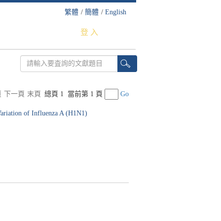
繁體
/
簡體
/
English
登 入
頁
下一頁
末頁
總頁 1
當前第 1 頁
Go
ariation of Influenza A (H1N1)