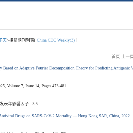
子天
>相關期刊列表[
China CDC Weekly(3)
]
首頁
上一
y Based on Adaptive Fourier Decomposition Theory for Predicting Antigenic V
5, Volume 7, Issue 14, Pages 473-481
5 发表年影響因子: 3.5
l Antiviral Drugs on SARS-CoV-2 Mortality — Hong Kong SAR, China, 2022