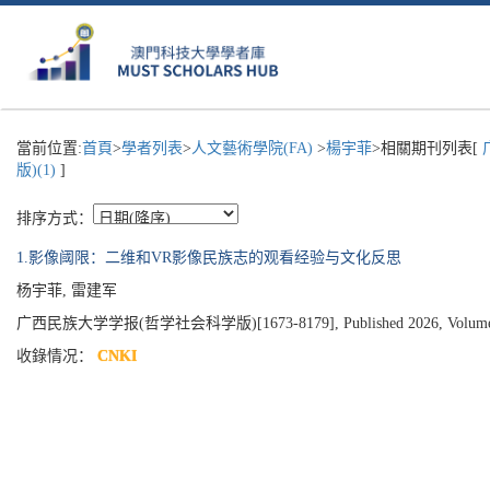
當前位置:
首頁
>
學者列表
>
人文藝術學院(FA)
>
楊宇菲
>相關期刊列表[
版)(1)
]
排序方式：
1.影像阈限：二维和VR影像民族志的观看经验与文化反思
杨宇菲, 雷建军
广西民族大学学报(哲学社会科学版)[1673-8179], Published 2026, Volume 48, 
收錄情况：
CNKI