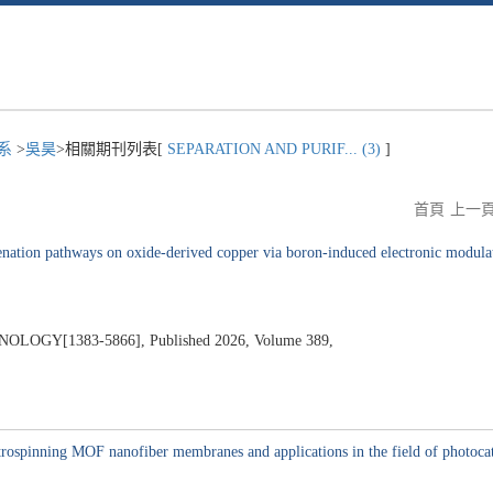
程系
>
吳昊
>相關期刊列表[
SEPARATION AND PURIF... (3)
]
首頁
上一
ation pathways on oxide-derived copper via boron-induced electronic modulation
GY[1383-5866], Published 2026, Volume 389,
ctrospinning MOF nanofiber membranes and applications in the field of photocat