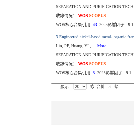
SEPARATION AND PURIFICATION TECHNOLO
收錄情况：
WOS
SCOPUS
WOS核心合集引用:
43
2025影響因子: 9.
3.Engineered nickel-based metal- organic fr
Lin, PF, Huang, YL,
More...
SEPARATION AND PURIFICATION TECHNOLO
收錄情况：
WOS
SCOPUS
WOS核心合集引用:
5
2025影響因子: 9.
顯示
條 合計 3 條