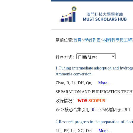
當前位置:
首頁
>
學者列表
>
材料科學與工
排序方式：
1.Tuning intermediate adsorption and hydrogen
Ammonia conversion
Zhao, R, Li, DH, Qu,
More...
SEPARATION AND PURIFICATION TECHNOLO
收錄情况：
WOS
SCOPUS
WOS核心合集引用:
0
2025影響因子: 9.1
2.Research progress in the preparation of ele
Lin, PF, Lu, XC, Dek
More...