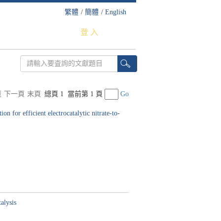
繁體
/
簡體
/
English
登 入
頁
下一頁
末頁
總頁 1
當前第 1 頁
Go
 for efficient electrocatalytic nitrate-to-
alysis