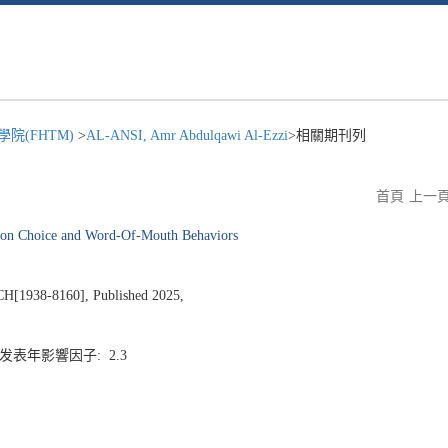
院(FHTM)
>
AL-ANSI, Amr Abdulqawi Al-Ezzi
>相關期刊列
首頁
上一
ation Choice and Word-Of-Mouth Behaviors
938-8160], Published 2025,
3 发表年影響因子: 2.3