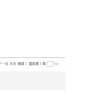
下一頁
末頁
總頁 1
當前第 1 頁
Go