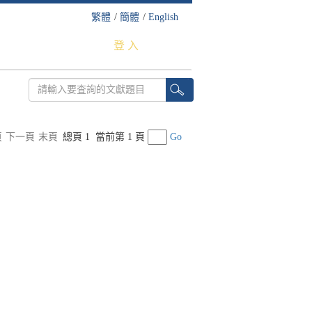
繁體
/
簡體
/
English
登 入
頁
下一頁
末頁
總頁 1
當前第 1 頁
Go