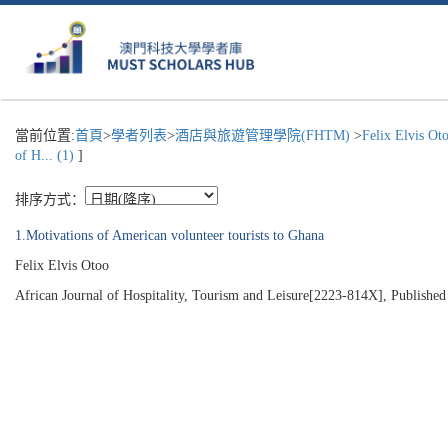
當前位置:
首頁
>
學者列表
>
酒店與旅遊管理學院(FHTM)
>
Felix Elvis Ot
of H... (1)
]
排序方式：
1.Motivations of American volunteer tourists to Ghana
Felix Elvis Otoo
African Journal of Hospitality, Tourism and Leisure[2223-814X], Published