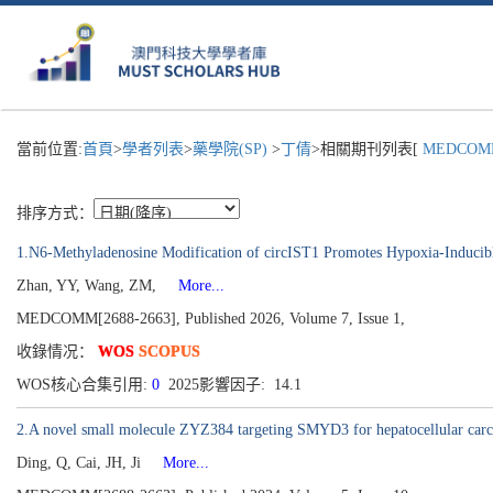
當前位置:
首頁
>
學者列表
>
藥學院(SP)
>
丁倩
>相關期刊列表[
MEDCOM
排序方式：
1.N6-Methyladenosine Modification of circIST1 Promotes Hypoxia-Inducible
Zhan, YY, Wang, ZM,
More...
MEDCOMM[2688-2663], Published 2026, Volume 7, Issue 1,
收錄情况：
WOS
SCOPUS
WOS核心合集引用:
0
2025影響因子: 14.1
2.A novel small molecule ZYZ384 targeting SMYD3 for hepatocellular carc
Ding, Q, Cai, JH, Ji
More...