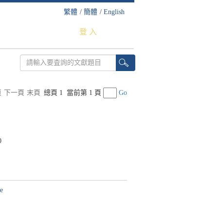
繁體
/
簡體
/
English
登 入
頁
下一頁
末頁
總頁 1
當前第 1 頁
Go
0
ge