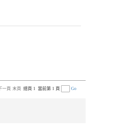
下一頁
末頁
總頁 1
當前第 1 頁
Go