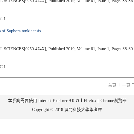
NCES[0250-474X], Published 2019, Volume 81, Issue 1, Pages S5-S6
721
 of Sophora tonkinensis
NCES[0250-474X], Published 2019, Volume 81, Issue 1, Pages S8-S9
721
首頁
上一頁
本系統需要使用 Internet Explorer 9.0 以上Firefox || Chrome瀏覽器
Copyright © 2018 澳門科技大學學者庫