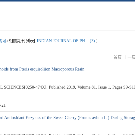
馮可
>相關期刊列表[
INDIAN JOURNAL OF PH... (3)
]
首頁
上一
noids from Pteris esquiroliion Macroporous Resin
NCES[0250-474X], Published 2019, Volume 81, Issue 1, Pages S9-S1
721
 and Antioxidant Enzymes of the Sweet Cherry (Prunus avium L.) During Stora