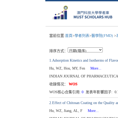
當前位置:
首頁
>
學者列表
>
醫學院(FMD)
>
排序方式：
1.Adsorption Kinetics and Isotherms of Flavo
Hu, WZ, Hou, MY, Fen
More...
INDIAN JOURNAL OF PHARMACEUTICAL SCIE
收錄情况：
WOS
WOS核心合集引用:
0
发表年影響因子: 0.
2.Effect of Chitosan Coating on the Quality
Hu, WZ, Jiang, AL, F
More...