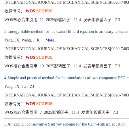
INTERNATIONAL JOURNAL OF MECHANICAL SCIENCES[0020-7403], Pu
收錄情况：
WOS
SCOPUS
WOS核心合集引用:
11
2025影響因子: 11.4 发表年影響因子: 7.3
3.Energy-stable method for the Cahn-Hilliard equation in arbitrary domains
Yang, JX, Wang, J, K
More...
INTERNATIONAL JOURNAL OF MECHANICAL SCIENCES[0020-7403], Pu
收錄情况：
WOS
SCOPUS
WOS核心合集引用:
19
2025影響因子: 11.4 发表年影響因子: 7.3
4.Simple and practical method for the simulations of two-component PFC mod
Yang, JX, Tan, ZJ
INTERNATIONAL JOURNAL OF MECHANICAL SCIENCES[0020-7403], Pu
收錄情况：
WOS
SCOPUS
WOS核心合集引用:
7
2025影響因子: 11.4 发表年影響因子: 7.3
5.An explicit conservative Saul'yev scheme for the Cahn-Hilliard equation