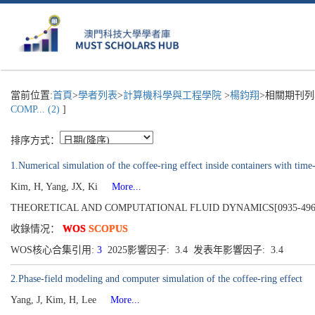
當前位置:
首頁
>
學者列表
>
計算機科學與工程學院
>
楊鈞翔
>相關期刊列
COMP... (2)
]
排序方式：
1.Numerical simulation of the coffee-ring effect inside containers with time
Kim, H, Yang, JX, Ki
More...
THEORETICAL AND COMPUTATIONAL FLUID DYNAMICS[0935-4964], Publ
收錄情况：
WOS
SCOPUS
WOS核心合集引用:
3
2025影響因子: 3.4 发表年影響因子: 3.4
2.Phase-field modeling and computer simulation of the coffee-ring effect
Yang, J, Kim, H, Lee
More...