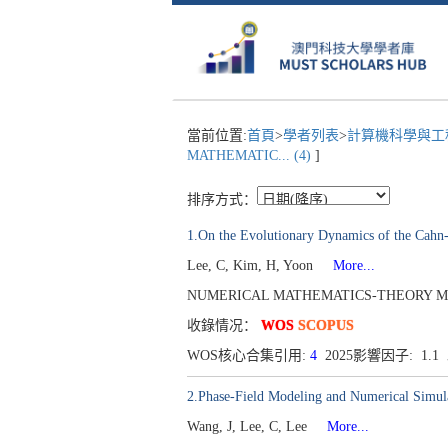
當前位置:
首頁
>
學者列表
>
計算機科學與工
MATHEMATIC... (4)
]
排序方式：
1.On the Evolutionary Dynamics of the Cahn-
Lee, C, Kim, H, Yoon
More...
NUMERICAL MATHEMATICS-THEORY METHODS
收錄情况：
WOS
SCOPUS
WOS核心合集引用:
4
2025影響因子: 1.1
2.Phase-Field Modeling and Numerical Simula
Wang, J, Lee, C, Lee
More...