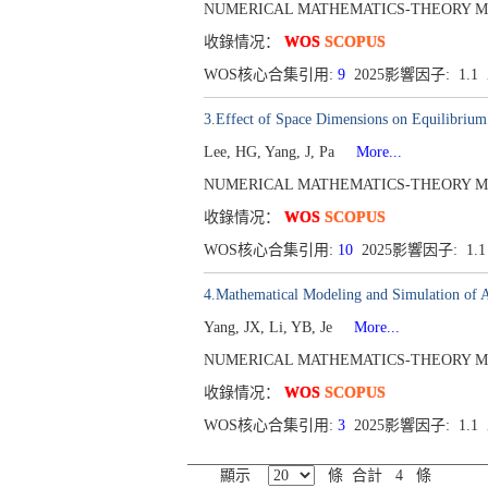
NUMERICAL MATHEMATICS-THEORY METHODS
收錄情况：
WOS
SCOPUS
WOS核心合集引用:
9
2025影響因子: 1.1
3.Effect of Space Dimensions on Equilibrium
Lee, HG, Yang, J, Pa
More...
NUMERICAL MATHEMATICS-THEORY METHODS
收錄情况：
WOS
SCOPUS
WOS核心合集引用:
10
2025影響因子: 1.
4.Mathematical Modeling and Simulation of 
Yang, JX, Li, YB, Je
More...
NUMERICAL MATHEMATICS-THEORY METHODS
收錄情况：
WOS
SCOPUS
WOS核心合集引用:
3
2025影響因子: 1.1
顯示
條 合計 4 條