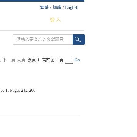
繁體
/
簡體
/
English
登 入
頁
下一頁
末頁
總頁 1
當前第 1 頁
Go
 1, Pages 242-260