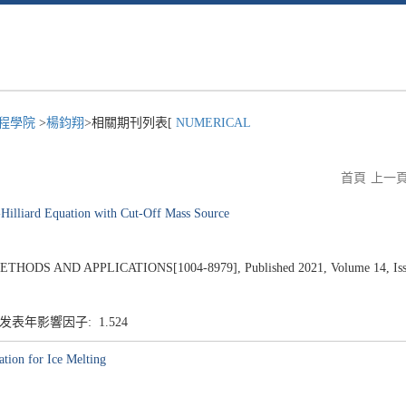
程學院
>
楊鈞翔
>相關期刊列表[
NUMERICAL
首頁
上一
Hilliard Equation with Cut-Off Mass Source
 AND APPLICATIONS[1004-8979], Published 2021, Volume 14, Issue
 发表年影響因子: 1.524
tion for Ice Melting