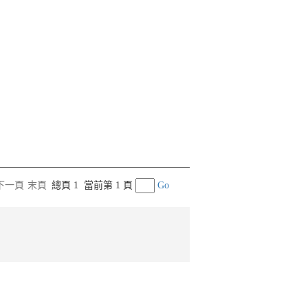
下一頁
末頁
總頁 1
當前第 1 頁
Go