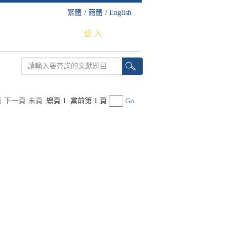
繁體
/
簡體
/
English
登 入
頁
下一頁
末頁
總頁 1
當前第 1 頁
Go