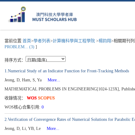
當前位置:
首頁
>
學者列表
>
計算機科學與工程學院
>
楊鈞翔
>相關期刊列
PROBLEM... (3)
]
排序方式：
1.Numerical Study of an Indicator Function for Front-Tracking Methods
Jeong, D, Ham, S, Ya
More...
MATHEMATICAL PROBLEMS IN ENGINEERING[1024-123X], Published 
收錄情况：
WOS
SCOPUS
WOS核心合集引用:
0
2.Verification of Convergence Rates of Numerical Solutions for Parabolic E
Jeong, D, Li, YB, Le
More...