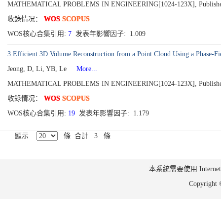
MATHEMATICAL PROBLEMS IN ENGINEERING[1024-123X], Published 
收錄情况：
WOS
SCOPUS
WOS核心合集引用:
7
发表年影響因子: 1.009
3.Efficient 3D Volume Reconstruction from a Point Cloud Using a Phase-F
Jeong, D, Li, YB, Le
More...
MATHEMATICAL PROBLEMS IN ENGINEERING[1024-123X], Published 
收錄情况：
WOS
SCOPUS
WOS核心合集引用:
19
发表年影響因子: 1.179
顯示
條 合計 3 條
本系統需要使用 Internet Ex
Copyrig