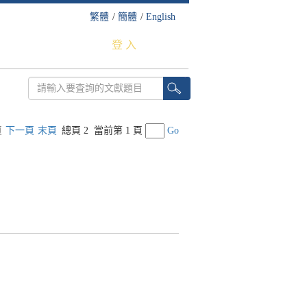
繁體
/
簡體
/
English
登 入
頁
下一頁
末頁
總頁 2
當前第 1 頁
Go