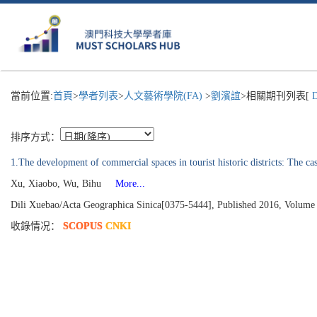
當前位置:
首頁
>
學者列表
>
人文藝術學院(FA)
>
劉濱誼
>相關期刊列表[
D
排序方式：
1.The development of commercial spaces in tourist historic districts: The 
Xu, Xiaobo, Wu, Bihu
More...
Dili Xuebao/Acta Geographica Sinica[0375-5444], Published 2016, Volume 
收錄情况：
SCOPUS
CNKI