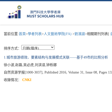
當前位置:
首頁
>
學者列表
>
人文藝術學院(FA)
>
劉濱誼
>相關期刊列表[
排序方式：
1.城市旅游绩效、要素结构与发展模式关联——基于49市的比照分析
徐小波,赵磊,吴必虎,刘滨谊,钟栎娜
自然资源学报[1000-3037], Published 2016, Volume 31, Issue 08, Pages 13
收錄情况：
CNKI