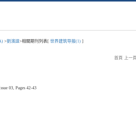
A)
>
劉濱誼
>相關期刊列表[
世界建筑导报(1)
]
首頁
上一
ue 03, Pages 42-43