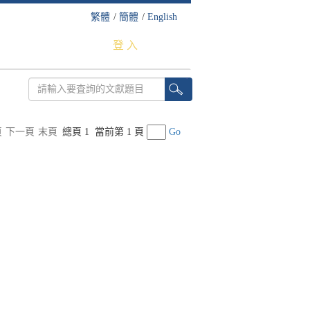
繁體
/
簡體
/
English
登 入
頁
下一頁
末頁
總頁 1
當前第 1 頁
Go