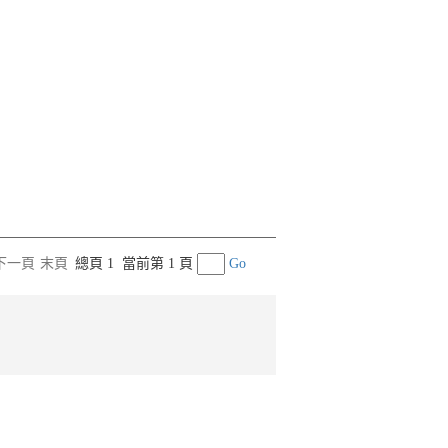
下一頁
末頁
總頁 1
當前第 1 頁
Go