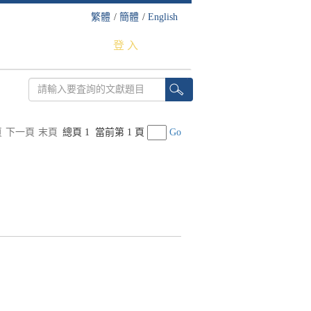
繁體
/
簡體
/
English
登 入
頁
下一頁
末頁
總頁 1
當前第 1 頁
Go