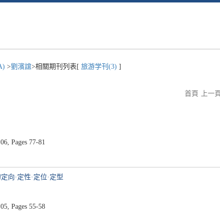
A)
>
劉濱誼
>相關期刊列表[
旅游学刊(3)
]
首頁
上一
06, Pages 77-81
定向·定性·定位·定型
05, Pages 55-58