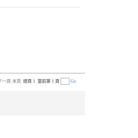
下一頁
末頁
總頁 1
當前第 1 頁
Go