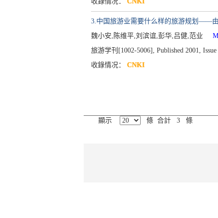
收錄情况：
CNKI
3.中国旅游业需要什么样的旅游规划——
魏小安,陈维平,刘滨谊,彭华,吕健,范业
Mor
旅游学刊[1002-5006], Published 2001, Issue 
收錄情况：
CNKI
顯示
條 合計 3 條