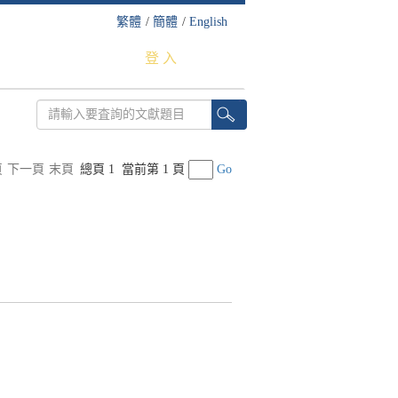
繁體
/
簡體
/
English
登 入
頁
下一頁
末頁
總頁 1
當前第 1 頁
Go