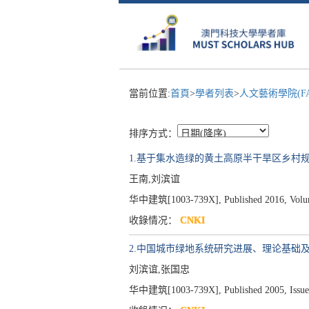
當前位置:
首頁
>
學者列表
>
人文藝術學院(F
排序方式：
1.基于集水造绿的黄土高原半干旱区乡村
王南,刘滨谊
华中建筑[1003-739X], Published 2016, Volume
收錄情况：
CNKI
2.中国城市绿地系统研究进展、理论基础
刘滨谊,张国忠
华中建筑[1003-739X], Published 2005, Issue 